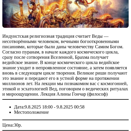
Индуистская религиозная традиция считает Веды —
несотворёнными человеком, вечными богооткровенными
писаниями, которые были даны человечеству Самим Богом.
Согласно пуранам, в начале каждого космического цикла,
сразу после сотворения Вселенной, Брахма получает
ведийское знание. В конце космического цикла ведийское
знание уходит в непроявленное состояние, а затем появляется
вновь в следующем цикле творения. Великие риши получают
это знание и передают его в устной форме на протяжении
миллионов лет. На лекции мы познакомим вас с космогонией,
этикой и эсхатологией Вед, поговорим о ведических ритуалах
и мироощущении. Лекция Алины Гончар (философ)
Дата:
9.8.2025 18:00 - 9.8.2025 00:58
Местоположение
Цена:
30
p.